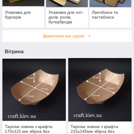
Упаковка для
Упаковка для хот-
Ланчбокси та
бургерів
догів, ролів,
пастабокси
бутербродів
Дивитися всі групи
Вітрина
Тарілка човник з крафта
Тарілка човник з крафта
170х115 мм збірна без
215х145мм збірна без