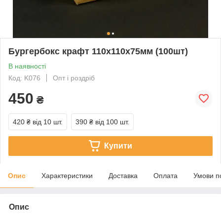
Бургербокс крафт 110х110х75мм (100шт)
В наявності
Код: K076
Опт і роздріб
450
₴
420 ₴
від 10 шт.
390 ₴
від 100 шт.
Купити
Опис
Характеристики
Доставка
Оплата
Умови п
Опис