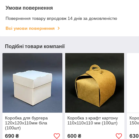
Умови повернення
Повернення товару впродовж 14 днів за домовленістю
Всі умови повернення
Подібні товари компанії
Коробка для бургера
Коробка з крафт картону
Коро
120х120х110мм біла
110х110х110 мм (100шт)
150х
(100шт)
690
600
630
₴
₴