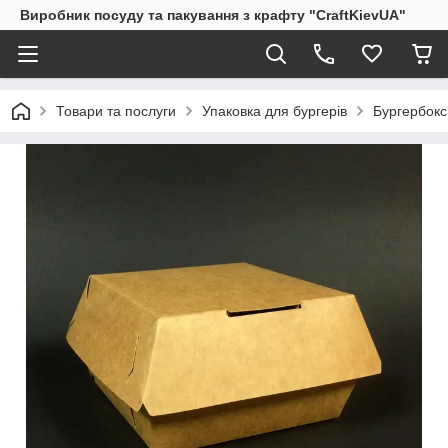
Виробник посуду та пакування з крафту "CraftKievUA"
Товари та послуги
Упаковка для бургерів
Бургербокс