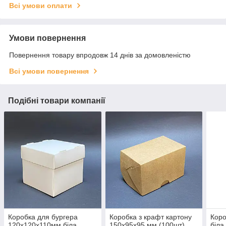
Всі умови оплати
Умови повернення
Повернення товару впродовж 14 днів за домовленістю
Всі умови повернення
Подібні товари компанії
Коробка для бургера
Коробка з крафт картону
Коро
120х120х110мм біла
150х95х95 мм (100шт)
біла