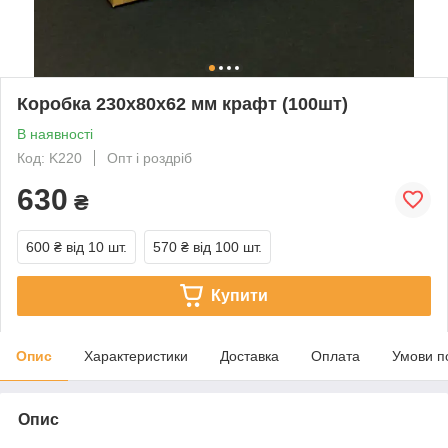
Коробка 230х80х62 мм крафт (100шт)
В наявності
Код: K220
Опт і роздріб
630
₴
600 ₴
від 10 шт.
570 ₴
від 100 шт.
Купити
Опис
Характеристики
Доставка
Оплата
Умови п
Опис