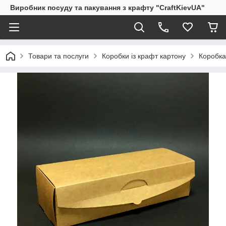
Виробник посуду та пакування з крафту "CraftKievUA"
Товари та послуги
Коробки із крафт картону
Коробка