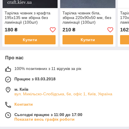
Тарілка човник з крафта
Тарілка човник біла,
Тарі
195х135 мм збірна без
збірна 220х90х50 мм, без
170х
ламінації (100шт)
ламінації (100шт)
ламі
180
210
162
₴
₴
Купити
Купити
Про нас
100% позитивних з 11 відгуків за рік
Працює з 03.03.2018
м. Київ
вул. Микільско-Слобідська, 6е, офіс 1, Київ, Україна
Контакти
Сьогодні працює з 11:00 до 17:00
Показати весь графік роботи