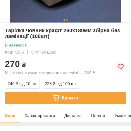
Тарілка човник крафт 260х180мм збірна без
ламінації (100шт)
В наявності
Код: K266
Опт і роздріб
270
₴
Мінімальна сума замовлення на сайті — 300 ₴
240 ₴
від 10 шт.
228 ₴
від 100 шт.
Купити
Опис
Характеристики
Доставка
Оплата
Умови п