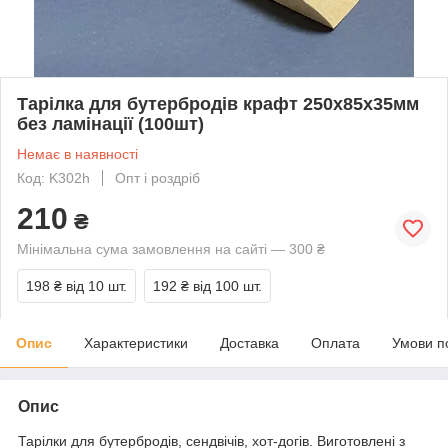
Тарілка для бутербродів крафт 250x85x35мм
без ламінації (100шт)
Немає в наявності
Код: K302h
Опт і роздріб
210
₴
Мінімальна сума замовлення на сайті — 300 ₴
198 ₴
від 10 шт.
192 ₴
від 100 шт.
Опис
Характеристики
Доставка
Оплата
Умови п
Опис
Тарілки для бутербродів, сендвічів, хот-догів. Виготовлені з