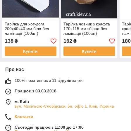
Тарілка для хот-дога
Тарілка човник з крафта
Тарі
200x40x40 мм біла без
170х115 мм збірна без
краф
ламінації (100шт)
ламінації (100шт)
ламі
138
162
180
₴
₴
Купити
Купити
Про нас
100% позитивних з 11 відгуків за рік
Працює з 03.03.2018
м. Київ
вул. Микільско-Слобідська, 6е, офіс 1, Київ, Україна
Контакти
Сьогодні працює з 11:00 до 17:00