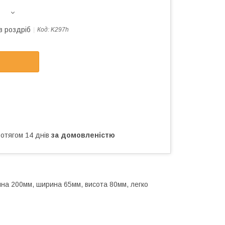
в роздріб
Код:
K297h
ротягом 14 днів
за домовленістю
ина 200мм, ширина 65мм, висота 80мм, легко