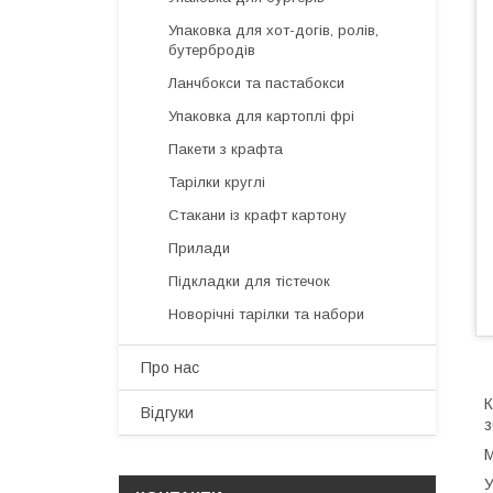
Упаковка для хот-догів, ролів,
бутербродів
Ланчбокси та пастабокси
Упаковка для картоплі фрі
Пакети з крафта
Тарілки круглі
Стакани із крафт картону
Прилади
Підкладки для тістечок
Новорічні тарілки та набори
Про нас
К
Відгуки
з
М
У