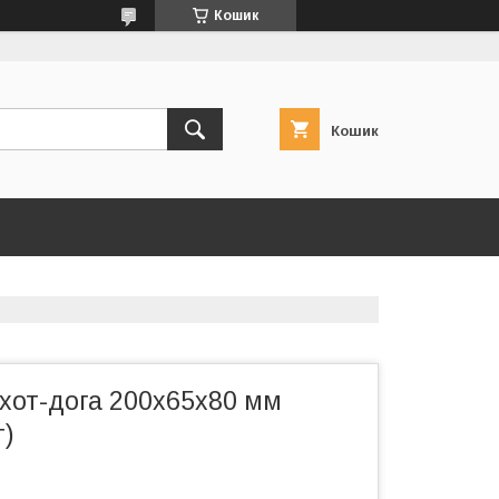
Кошик
Кошик
хот-дога 200х65х80 мм
т)