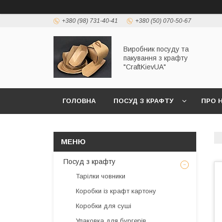
+380 (98) 731-40-41
+380 (50) 070-50-67
Виробник посуду та
пакування з крафту
"CraftKievUA"
ГОЛОВНА
ПОСУД З КРАФТУ
ПРО 
Посуд з крафту
Тарілки човники
Коробки із крафт картону
Коробки для суші
Упаковка для бургерів