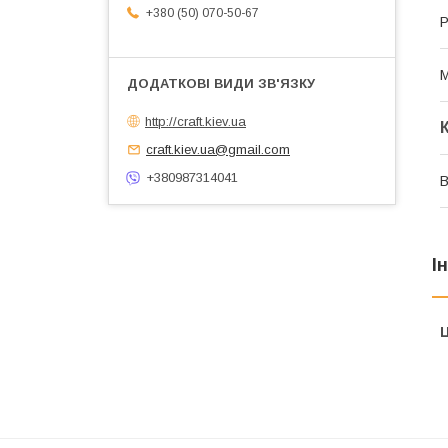
+380 (50) 070-50-67
Р
М
http://craft.kiev.ua
craft.kiev.ua@gmail.com
+380987314041
В
І
Ц