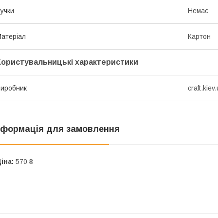
учки
Немає
атеріал
Картон
Користувальницькі характеристики
иробник
craft.kiev
нформація для замовлення
іна:
570 ₴