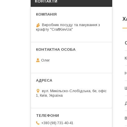
КОНТАКТИ
Х
Виробник посуду та пакування з
крафту "CraftKievUa"
К
Олег
Н
вул. Микільско-Слобідська, 6е, офіс
1, Київ, Україна
В
+380 (98) 731-40-41